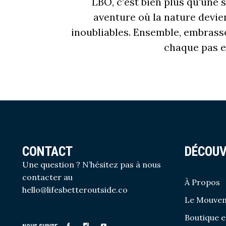
`` LBO, c'est bien plus qu'un
aventure où la nature devien
inoubliables. Ensemble, embrasson
chaque pas es
CONTACT
DÉCOUV
Une question ? N’hésitez pas à nous
contacter au
À Propos
hello@lifesbetteroutside.co
Le Mouve
Boutique e