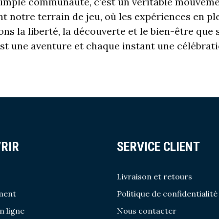
e simple communauté, c'est un véritable mouvem
t notre terrain de jeu, où les expériences en pl
s la liberté, la découverte et le bien-être que se
t une aventure et chaque instant une célébration
RIR
SERVICE CLIENT
Livraison et retours
ment
Politique de confidentialité
n ligne
Nous contacter