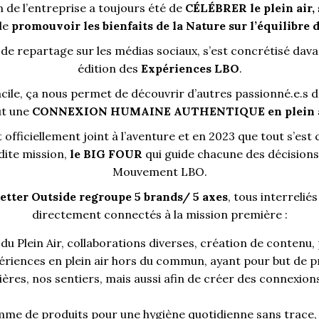
 de l’entreprise a toujours été de
CÉLÉBRER le plein air, 
 de
promouvoir les bienfaits de la Nature sur l’équilibre 
 repartage sur les médias sociaux, s’est concrétisé dava
édition des
Expériences LBO
.
acile, ça nous permet de découvrir d’autres passionné.e.s d
ut une
CONNEXION HUMAINE AUTHENTIQUE en plein a
 officiellement joint à l’aventure et en 2023 que tout s’est cl
adite mission,
le BIG FOUR
qui guide chacune des décisions e
Mouvement LBO.
Better Outside regroupe 5 brands/ 5 axes
, tous interrelié
directement connectés à la mission première :
u Plein Air, collaborations diverses, création de contenu, 
ériences en plein air hors du commun, ayant pour but de p
ères, nos sentiers, mais aussi afin de créer des connexions
me de produits pour une hygiène quotidienne sans trace,