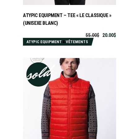
ATYPIC EQUIPMENT – TEE « LE CLASSIQUE »
(UNISEXE BLANC)
55.00
$
20.00
$
ATYPIC EQUIPMENT
&
VÊTEMENTS
sold
sale