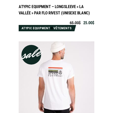
ATYPIC EQUIPMENT – LONGSLEEVE « LA
VALLÉE » PAR FLO RIVEST (UNISEXE BLANC)
65.00
$
25.00
$
ATYPIC EQUIPMENT
&
VÊTEMENTS
sale
CHOIX DES OPTIONS