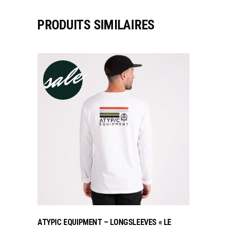
PRODUITS SIMILAIRES
sale
CHOIX DES OPTIONS
ATYPIC EQUIPMENT – LONGSLEEVES « LE