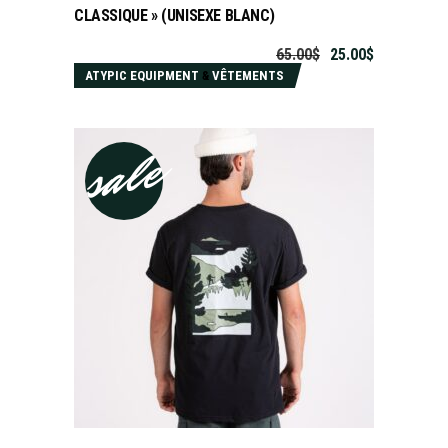
CLASSIQUE » (UNISEXE BLANC)
65.00
$
25.00
$
ATYPIC EQUIPMENT
&
VÊTEMENTS
sale
CHOIX DES OPTIONS