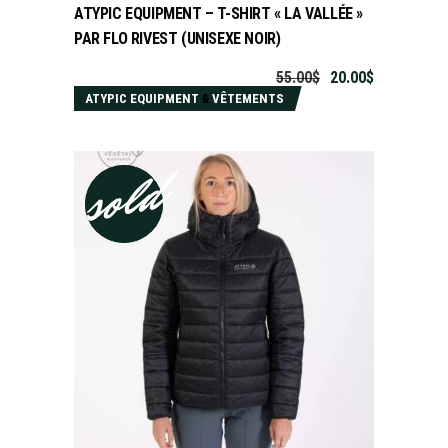
ATYPIC EQUIPMENT – T-SHIRT « LA VALLÉE »
PAR FLO RIVEST (UNISEXE NOIR)
55.00
$
20.00
$
ATYPIC EQUIPMENT
&
VÊTEMENTS
sold
sale
CHOIX DES OPTIONS